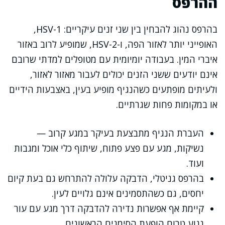
ההרפס
בהרפס נהוג להבחין בין שני זנים עיקריים: HSV-1,
האופייני יותר לאזור הפה, ו-HSV-2, שמופיע לרוב באזור
איברי המין. בעבודה יומיומית עם מטופלים למדתי שרובם
אינם יודעים ששני הזנים יכולים לעבור מאזור לאזור,
ולעיתים מופתעים כשהנגיף מופיע בעין, באצבעות הידיים
או במקומות פחות שגרתיים.
העברת הנגיף מתבצעת בעיקר במגע קרוב —
נשיקות, מגע עם פצע פתוח, שיתוף כלי אוכל ומגבות
ועוד.
בהרפס גניטלי, הדבקה עלולה להתרחש גם בעת קיום
יחסים, גם כשהתסמינים אינם גלויים לעין.
קיימת אף אפשרות נדירה להדבקה דרך מגע עם עור
נגוע טרום הופעת הסימנים הראשונים.