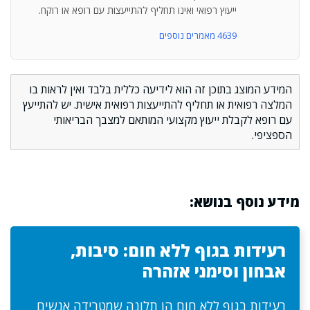
ייעוץ רפואי ואינו תחליף להתייעצות עם רופא או רוקח.
4639 מאמרים נוספים
המידע המוצג בתוכן זה הוא לידיעה כללית בלבד ואין לראות בו
המלצה רפואית או תחליף להתייעצות רפואית אישית. יש להתייעץ
עם רופא לקבלת ייעוץ מקצועי המותאם למצבך הבריאותי
הספציפי.
מידע נוסף בנושא:
רעידות בגוף ללא חום: סיבות,
אבחון וסימני אזהרה
רעידות בגוף ללא חום הן תלונה שמטרידה אנשים