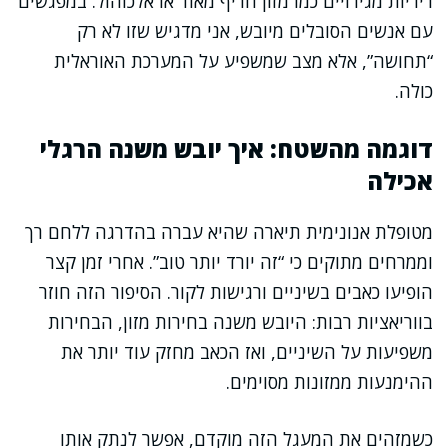
ריריות מגירויים כמו מזון חריף מאוד או אלכוהול. במפגשים
עם אנשים הסובלים מיובש, אני מדגיש שזו לא רק
“תחושה”, אלא מצב שמשפיע על המערכת האוראלית
כולה.
דוגמה מהשטח: איך יובש משנה הרגלי
אכילה
מטופלת אנונימית תיארה שהיא עברה בהדרגה ללחם רך
וממרחים מתוקים כי “זה יורד יותר טוב”. אחרי זמן קצר
הופיעו כאבים בשיניים ורגישות לקור. הסיפור הזה חוזר
בווריאציות רבות: היובש משנה בחירות מזון, הבחירות
משפיעות על השיניים, ואז הכאב מחזק עוד יותר את
ההימנעות ממזונות מסוימים.
כשמזהים את המעגל הזה מוקדם, אפשר לנתק אותו