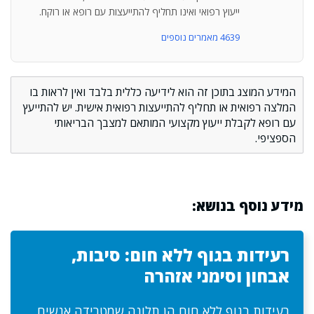
ייעוץ רפואי ואינו תחליף להתייעצות עם רופא או רוקח.
4639 מאמרים נוספים
המידע המוצג בתוכן זה הוא לידיעה כללית בלבד ואין לראות בו
המלצה רפואית או תחליף להתייעצות רפואית אישית. יש להתייעץ
עם רופא לקבלת ייעוץ מקצועי המותאם למצבך הבריאותי
הספציפי.
מידע נוסף בנושא:
רעידות בגוף ללא חום: סיבות,
אבחון וסימני אזהרה
רעידות בגוף ללא חום הן תלונה שמטרידה אנשים