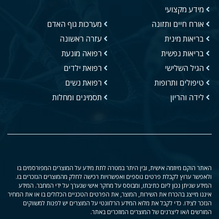
מידע מקצועי
אורח חיים ותזונה
מערכות גוף האדם
בריאות מינית
עזרה ראשונה
בריאות נפשית
רפואה מונעת
הגיל השלישי
רפואת ילדים
טיפולים ותרופות
רפואת נשים
לידה והריון
תסמינים ומחלות
האתר הוקם מיוזמה אישית, ובין היתר במטרה לתת מידע על המוצרים המפורסמים בו
ולאפשר ערוץ לקבלת פרטים נוספים ואפשרויות רכישה לחלק מהמוצרים הנזכרים בו.
המידע שניתן נכון ליום כתיבתו, ומבוסס על מחקר אישי שנערך על ידי המחבר. המידע
איננו מייצג בהכרח את השירות, המוצר, את הפרטים הטכניים הכלולים בו או את המחיר
הנזכר לצידו. כדי לקבל את מלוא המידע הרלוונטי על המוצרים יש לפנות למשווקים
המורשים ו/או ליצרנים של המוצרים המוזכרים באתר.