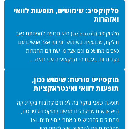
סלקוקסיב: שימושים, תופעות לוואי
ואזהרות
סלקוקסיב (celecoxib) היא תרופה להפחתת כאב
ודלקת, שנמצאת בשימוש יומיומי אצל אנשים עם
כאבים ממושכים וגם אצל מי שחווים החמרות
נקודתיות. בעבודתי המקצועית אני רואה ...
מוקסיויט פורטה: שימוש נכון,
תופעות לוואי ואינטראקציות
תופעה שאני נתקל בה לעיתים קרובות בקליניקה
היא אנשים שמקבלים מרשם למוקסיויט פורטה,
מתחילים להרגיש טוב אחרי יום-יומיים, ואז
מתלבטים אם להמשיך, איך לקחת נכון, ...