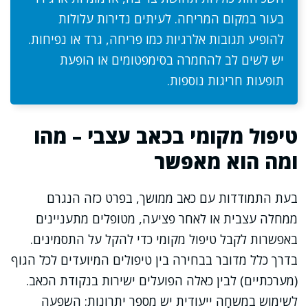
בעור במקום המריחה. לעיתים נדירות עלולות
להופיע תגובות אלרגיות כמו פריחה, גרד או נפיחות.
יש לשים לב להחמרה בסימפטומים או הופעת
תופעות חריגות נוספות.
טיפול מקומי בכאב עצבי – מהו
ומה הוא מאפשר
בעת התמודדות עם כאב ממושך, בפרט כזה הנגרם
ממחלה עצבית או לאחר פציעה, מטופלים מתעניינים
באפשרות לקבל טיפול מקומי כדי להקל על התסמינים.
בדרך כלל מדובר בבחירה בין טיפולים המיועדים לכל הגוף
(מערכתיים) לבין כאלה הפועלים ישירות בנקודת הכאב.
לשימוש במשחָה ייעודית יש מספר יתרונות: השפעה