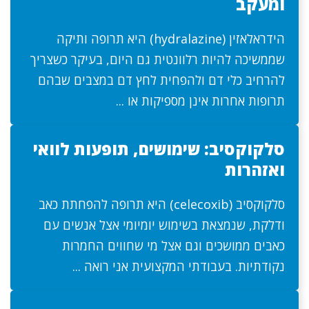
ומעקב
הידראלאזין (hydralazine) היא תרופה ותיקה
שממשיכה להיות רלוונטית גם היום, בעיקר כשצריך
להרחיב כלי דם ולהפחית לחץ דם במצבים שבהם
תרופות אחרות אינן מספיקות או ...
סלקוקסיב: שימושים, תופעות לוואי
ואזהרות
סלקוקסיב (celecoxib) היא תרופה להפחתת כאב
ודלקת, שנמצאת בשימוש יומיומי אצל אנשים עם
כאבים ממושכים וגם אצל מי שחווים החמרות
נקודתיות. בעבודתי המקצועית אני רואה ...