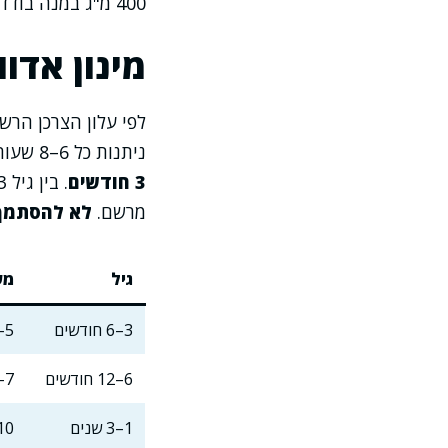
400 מ"ג במנה בודדת ללא הנחיית רופא אינה מומלצת.
מינון אדוו
לפי עלון הצרכן הרש
ניתנות כל 6–8 שעות, עם מרווח מינימלי של 4 שעות בין מנה למנה.
3 חודשים
. בין גיל 3 ל-6 חודשים —
מרשם.
לא להסתמך 
גיל
מש
3–6 חודשים
5–7 ק"ג
6–12 חודשים
7–9 ק"ג
1–3 שנים
10–14 ק