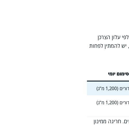
פי עלון הצרכן
 של נורופן/אדוויל 200 מ"ג (משרד הבריאות, מס' רישום 132 32 31025 00), יש להמתין לפחות
ימום יומי
במקרים מסוימים. חריגה ממינון