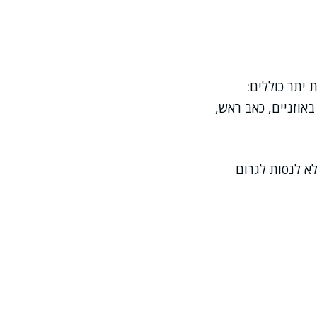
נזקים חמורים. לפי Infomed, סימני מנת יתר כוללים:
אוזניים, כאב ראש,
לא לנסות לגרום