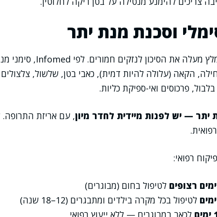
יבה צריכים להימנע מנטילה על בטן ריקה לחלוטין.
ימלי וסכנת מנת יתר
חריגה מהמינון המומלץ מעלה את הסיכון ל
לה, הקאה (עלולה להיות דמית), כאבי בטן, שלשול, צלצולים ב
בול, פרכוסים ואי-ספיקת כליות.
תר — יש לפנות מיידית לחדר מיון
, עם אריזת התרופה. 
פואית.
יקוח רפואי:
לטיפול בחום (מבוגרים)
לטיפול בכל מקרה בילדים ומתבגרים (12–18 שנה)
ים
לכאב במבוגרים — ללא ייעוץ רפואי