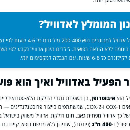
מוש מסוכן יותר.
ון המומלץ לאדוויל?
המינון המקובל של אדוויל למבוגרים הוא -400
יליגרם ביממה ללא הוראה רפואית. לילדים מינון אדוויל נקבע לפי מ
 הפעיל באדוויל ואיך הוא פוע
ל הוא
איבופרופן
חוסם אנזימים הנקראים COX-1 ו-COX-2, שמשתתפים בייצור פרוסטגלנ
של כך אדוויל מפחית כאב, חום ודלקת. אדוויל משווק בישראל 
יפוני) ו-
400 מ"ג
(פורטה), שתיהן ללא מרשם רופא. קיים גם
מ