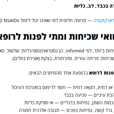
ה בכבד, לב, כליות
 לארקוקסיה
— תרופה חלופית למי שאינו יכול ליטול NSAIDs קלאסיים.
ואי שכיחות ומתי לפנות לרופא
תופעות הלוואי השכיחות ביותר, לפי Infomed, הן גסטרואינטסטינלי
כיחות: פריחה עורית, סחרחורת, בצקת (אצירת נוזלים).
פנות לרופא
בהופעת אחד מהסימנים הבאים:
או דמית, הקאה דמית — חשד לדימום במערכת העיכול
בת עיניים — פגיעה בכבד
כמות השתן, נפיחות ברגליים — אי-ספיקת כליות
 גרד קשה, נפיחות בפנים — תגובה אלרגית חמורה