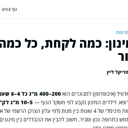
גוף ונפש
תרופות
ינון: כמה לקחת, כל כמה
ר
דיקל ליין
וויל (איבופרופן) למבוגרים הוא
200–400 מ"ג כל 4–6 שעות
פא. לילדים המינון נקבע לפי משקל הגוף —
5–10 מ"ג לק"ג
פעמים ביום, עם מרווח מינימלי של 4 שעות בין מנות (לפי עלון הצרכן ה
ש בתרופה נכון וסביר, חשוב להבין את ההבדלים בין מינונים,