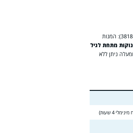
(משרד הבריאות, מס' רישום 381800622): המנות
נוקות מתחת לגיל
שים ומעלה ניתן ללא