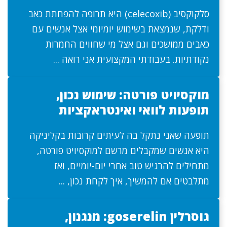
סלקוקסיב (celecoxib) היא תרופה להפחתת כאב
ודלקת, שנמצאת בשימוש יומיומי אצל אנשים עם
כאבים ממושכים וגם אצל מי שחווים החמרות
נקודתיות. בעבודתי המקצועית אני רואה ...
מוקסיויט פורטה: שימוש נכון,
תופעות לוואי ואינטראקציות
תופעה שאני נתקל בה לעיתים קרובות בקליניקה
היא אנשים שמקבלים מרשם למוקסיויט פורטה,
מתחילים להרגיש טוב אחרי יום-יומיים, ואז
מתלבטים אם להמשיך, איך לקחת נכון, ...
גוסרלין goserelin: מנגנון,