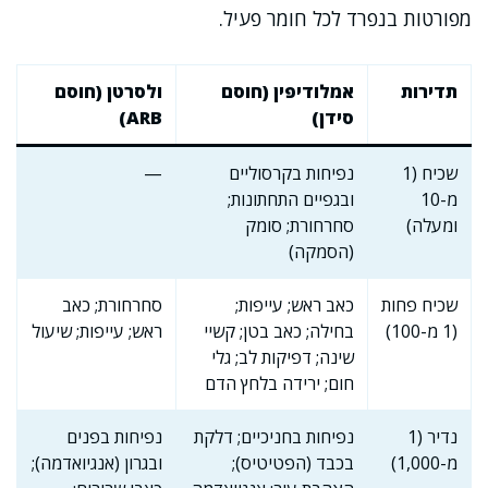
מפורטות בנפרד לכל חומר פעיל.
תדירות
אמלודיפין (חוסם
ולסרטן (חוסם
סידן)
ARB)
שכיח (1
נפיחות בקרסוליים
—
מ-10
ובגפיים התחתונות;
ומעלה)
סחרחורת; סומק
(הסמקה)
שכיח פחות
כאב ראש; עייפות;
סחרחורת; כאב
(1 מ-100)
בחילה; כאב בטן; קשיי
ראש; עייפות; שיעול
שינה; דפיקות לב; גלי
חום; ירידה בלחץ הדם
נדיר (1
נפיחות בחניכיים; דלקת
נפיחות בפנים
מ-1,000)
בכבד (הפטיטיס);
ובגרון (אנגיואדמה);