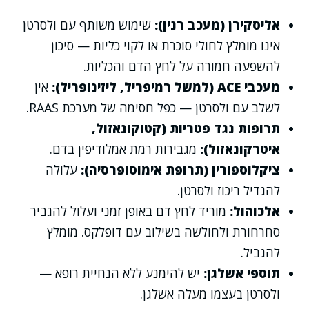
אליסקירן (מעכב רנין):
שימוש משותף עם ולסרטן
אינו מומלץ לחולי סוכרת או לקוי כליות — סיכון
להשפעה חמורה על לחץ הדם והכליות.
מעכבי ACE (למשל רמיפריל, ליזינופריל):
אין
לשלב עם ולסרטן — כפל חסימה של מערכת RAAS.
תרופות נגד פטריות (קטוקונאזול,
איטרקונאזול):
מגבירות רמת אמלודיפין בדם.
ציקלוספורין (תרופת אימוסופרסיה):
עלולה
להגדיל ריכוז ולסרטן.
אלכוהול:
מוריד לחץ דם באופן זמני ועלול להגביר
סחרחורת ולחולשה בשילוב עם דופלקס. מומלץ
להגביל.
תוספי אשלגן:
יש להימנע ללא הנחיית רופא —
ולסרטן בעצמו מעלה אשלגן.