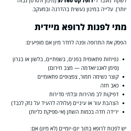
לשקול מעבר ל-
דופלקס 5/160
(מינון ולסרטן גבוה
יותר). עלייה במינון נעשית בהדרגה ובמעקב.
מתי לפנות לרופא מיידית
הפסק את התרופה ופנה לחדר מיון אם מופיעים:
נפיחות פתאומית בפנים, בשפתיים, בלשון או בגרון
(סימן לאנגיואדמה — מצב חירום)
קוצר נשימה חמור, צפצופים פתאומיים
כאב חזה
דפיקות לב מהירות ובלתי סדירות
הצהבת עור או עיניים (עלולה להעיד על נזק לכבד)
ירידה חדה בכמות השתן (אי-ספיקת כליות)
יש לפנות לרופא בתוך יום-יומיים (לא מיון) אם: