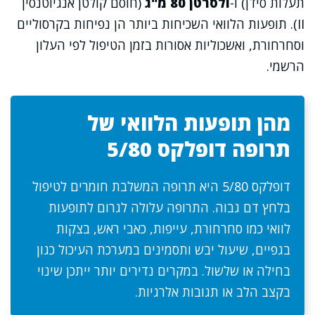
תעלות סידן) ו-
ולסרטן 80 מ"ג
(חוסם קולטן אנגיוטנסין
II). תופעות הלוואי השכיחות ביותר הן נפיחות בקרסוליים
וסחרחורת, ואשכוליות אסורות בזמן הטיפול לפי העלון
הרשמי.
מהן תופעות הלוואי של
תרופה דופלקס 5/80
דופלקס 5/80 היא תרופה המשלבת חומרים לטיפול
בלחץ דם גבוה. התרופה עלולה לגרום לתופעות
לוואי כמו סחרחורת, עייפות, כאבי ראש, בצקות
בגפיים, שיעול יבש ותסמינים במערכת העיכול כגון
בחילה או שלשול. במקרים נדירים יותר ייתכן שינוי
בקצב הלב או תגובות אלרגיות.