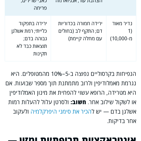
הצהבת עור; אנגיואדמה
כאבי שרירים;
פריחה
נדיר מאוד
ירידה חמורה בכדוריות
ירידה בתפקוד
(1
דם; התקף לב (בחולים
כלייתי; רמת אשלגן
מ-10,000)
עם מחלה קיימת)
גבוהה בדם;
תוצאות כבד לא
תקינות
הנפיחות בקרסוליים נפוצה ב-5–10% מהמטופלים. היא
נגרמת מאמלודיפין ולרוב מתמתנת תוך מספר שבועות. אם
היא מטרידה, הרופא עשוי להפחית את מינון האמלודיפין
או לשקול שילוב אחר.
חשוב:
ולסרטן עלול להעלות רמות
אשלגן בדם — יש ל
הכיר את סימני היפרקלמיה
ולעקוב
אחר בדיקות.
אינטראקציות תרופתיות ומזון —