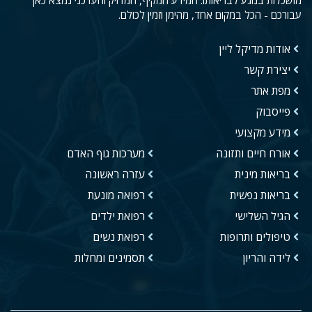
מושכלות בנוגע לבריאותו. המידע המקיף, המדויק והעדכני נמצא כאן
עבורכם - הכל במקום אחד, מהימן וזמין לכולם.
אודות מדיקל ליין
יצירת קשר
מפת אתר
פייסבוק
מידע מקצועי
אורח חיים ותזונה
מערכות גוף האדם
בריאות מינית
עזרה ראשונה
בריאות נפשית
רפואה מונעת
הגיל השלישי
רפואת ילדים
טיפולים ותרופות
רפואת נשים
לידה והריון
תסמינים ומחלות