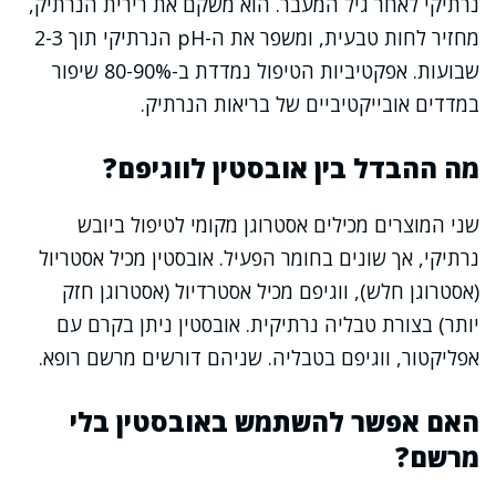
נרתיקי לאחר גיל המעבר. הוא משקם את רירית הנרתיק,
מחזיר לחות טבעית, ומשפר את ה-pH הנרתיקי תוך 2-3
שבועות. אפקטיביות הטיפול נמדדת ב-80-90% שיפור
במדדים אובייקטיביים של בריאות הנרתיק.
מה ההבדל בין אובסטין לווגיפם?
שני המוצרים מכילים אסטרוגן מקומי לטיפול ביובש
נרתיקי, אך שונים בחומר הפעיל. אובסטין מכיל אסטריול
(אסטרוגן חלש), ווגיפם מכיל אסטרדיול (אסטרוגן חזק
יותר) בצורת טבליה נרתיקית. אובסטין ניתן בקרם עם
אפליקטור, ווגיפם בטבליה. שניהם דורשים מרשם רופא.
האם אפשר להשתמש באובסטין בלי
מרשם?