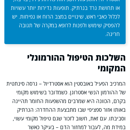
או תחושת גרד בנרתיק. תופעות נדירות יותר עשויות
לכלול כאבי ראש, שינויים במצב הרוח או נפיחות. יש
להפסיק שימוש ולפנות לרופא במקרה של תגובה
חריגה.
השלכות הטיפול ההורמונלי
המקומי
המרכיב הפעיל באובסטין הוא אסטרדיול – גרסה סינתטית
של ההורמון הנשי אסטרוגן. כשמדובר בשימוש מקומי
בקרם, הכוונה היא שמרבים מהשפעות החומר תהיינה
באותו אזור ספציפי שבו מתבצעת ההחדרה: הנרתיק
וסביבתו. עם זאת, חשוב לזכור שגם טיפול מקומי עשוי,
במידת מה, לעבור למחזור הדם – בעיקר כאשר