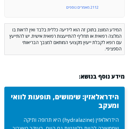
2112 מאמרים נוספים
המידע המוצג בתוכן זה הוא לידיעה כללית בלבד ואין לראות בו
המלצה רפואית או תחליף להתייעצות רפואית אישית. יש להתייעץ
עם רופא לקבלת ייעוץ מקצועי המותאם למצבך הבריאותי
הספציפי.
מידע נוסף בנושא:
הידראלאזין: שימושים, תופעות לוואי
ומעקב
הידראלאזין (hydralazine) היא תרופה ותיקה
שממשיכה להיות רלוונטית גם היום, בעיקר כשצריך