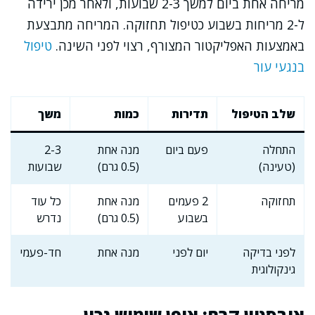
מריחה אחת ביום למשך 2-3 שבועות, ולאחר מכן ירידה
ל-2 מריחות בשבוע כטיפול תחזוקה. המריחה מתבצעת
באמצעות האפליקטור המצורף, רצוי לפני השינה.
טיפול
בנגעי עור
שלב הטיפול
תדירות
כמות
משך
התחלה
פעם ביום
מנה אחת
2-3
(טעינה)
(0.5 גרם)
שבועות
תחזוקה
2 פעמים
מנה אחת
כל עוד
בשבוע
(0.5 גרם)
נדרש
לפני בדיקה
יום לפני
מנה אחת
חד-פעמי
גינקולוגית
אובסטין קרם: אופן שימוש נכון