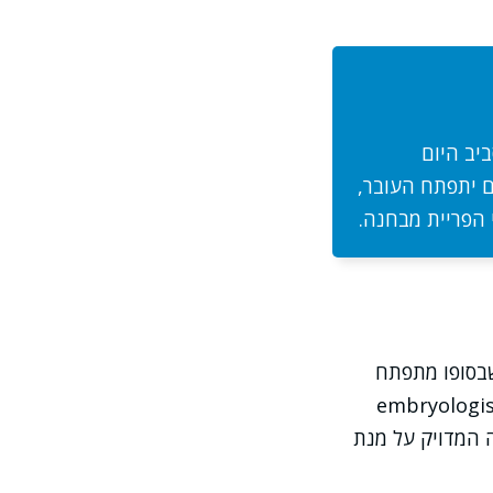
יב היום
ם יתפתח העובר,
 הפריית מבחנה.
שבסופו מתפתח
נו מדברים על טיפולי הפריה חוץ-גופית (IVF), הרופא והצוות הא embryologists
 המדויק על מנת