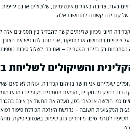
יים בעור, צריבה באזורים אינטימיים, שלשולים או גם עייפות 
 של קנדידה קשורה לתחושות אלה.
נדידה חיוני מכיוון שלעתים קשה להבדיל בין תסמינים אלה ל
 שינויים בתחושה או בתפקוד, אני נוהג להדגיש את הצורך 
מסתכמות רק בזיהוי הפטרייה – זאת כדי לשלול סיבות נוספות 
לינית והשיקולים לשליחת ב
פלים שעליהם אני חושד בזיהום קנדידה, עולות לא פעם שאל
קה כזו. בחלק מהמקרים, הופעת תסמינים מקומיים כמו אדמומיו
ים כמו חולשה או כאבי בטן, מעלה את החשד אך אינם בהכרח
עצות המקצועית חשובה – נדרשת הערכה הכוללת סיפור רפואי,
חשיפה לגורמי סיכון מיוחדים כגון שימוש באנטיביוטיקה, מחלת 
א.