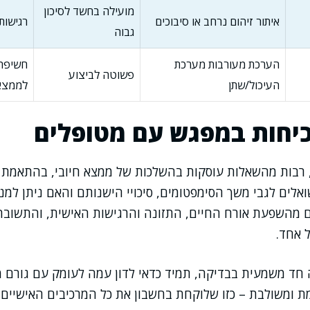
מועילה בחשד לסיכון
איתור זיהום נרחב או סיבוכים
רגישות
גבוה
הערכת מעורבות מערכת
חשיפה 
פשוטה לביצוע
העיכול/שתן
לממצא
יחות במפגש עם מטופלים
, רבות מהשאלות עוסקות בהשלכות של ממצא חיובי, בהתאמת ט
לים לגבי משך הסימפטומים, סיכויי הישנותם והאם ניתן למנ
 מהשפעת אורח החיים, התזונה והרגישות האישית, והתשובה 
 אחד.
 חד משמעית בבדיקה, תמיד כדאי לדון עמה לעומק עם גורם מ
ת ומשולבת – כזו שלוקחת בחשבון את כל המרכיבים האישיים,