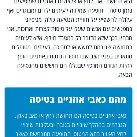
היא תחושת כאב, לחץ או צלצולים באוזניים שמופיעים
בזמן טיסה – תופעה שמלווה לעיתים ילדים ומבוגרים ואף
עלולה להשפיע על חוויית הנסיעה כולה. מניסיוני
במפגשים עם אנשים שעלו על טיסות קצרות וארוכות, אני
מבחין בכך שלא מדובר רק במטרד חולף, אלא לעיתים
בתחושה שגורמת לחשש או למבוכה. לעיתים, מטופלים
מתארים בפניי מצב שבו חוסר הנוחות באוזניים הופך
להיות הגורם המרכזי שבגללו הם חוששים מהנסיעה
הבאה.
מהם כאבי אוזניים בטיסה
כאבי אוזניים בטיסה הם תחושת לחץ או כאב באוזן,
הנגרמים במהלך שינויים בגובה ובעקבות שינויי
לחץ האוויר בתא המטוס. התופעה מתרחשת כאשר