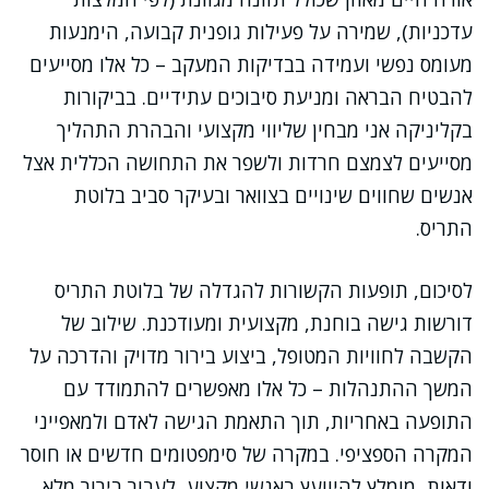
עדכניות), שמירה על פעילות גופנית קבועה, הימנעות
מעומס נפשי ועמידה בבדיקות המעקב – כל אלו מסייעים
להבטיח הבראה ומניעת סיבוכים עתידיים. בביקורות
בקליניקה אני מבחין שליווי מקצועי והבהרת התהליך
מסייעים לצמצם חרדות ולשפר את התחושה הכללית אצל
אנשים שחווים שינויים בצוואר ובעיקר סביב בלוטת
התריס.
לסיכום, תופעות הקשורות להגדלה של בלוטת התריס
דורשות גישה בוחנת, מקצועית ומעודכנת. שילוב של
הקשבה לחוויות המטופל, ביצוע בירור מדויק והדרכה על
המשך ההתנהלות – כל אלו מאפשרים להתמודד עם
התופעה באחריות, תוך התאמת הגישה לאדם ולמאפייני
המקרה הספציפי. במקרה של סימפטומים חדשים או חוסר
ודאות, מומלץ להיוועץ באנשי מקצוע, לעבור בירור מלא