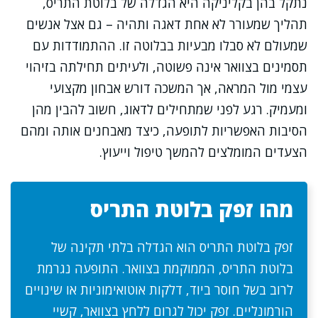
נתקל בהן בקליניקה היא הגדלה של בלוטת התריס,
תהליך שמעורר לא אחת דאגה ותהיה – גם אצל אנשים
שמעולם לא סבלו מבעיות בבלוטה זו. ההתמודדות עם
תסמינים בצוואר אינה פשוטה, ולעיתים תחילתה בזיהוי
עצמי מול המראה, אך המשכה דורש אבחון מקצועי
ומעמיק. רגע לפני שמתחילים לדאוג, חשוב להבין מהן
הסיבות האפשריות לתופעה, כיצד מאבחנים אותה ומהם
הצעדים המומלצים להמשך טיפול וייעוץ.
מהו זפק בלוטת התריס
זפק בלוטת התריס הוא הגדלה בלתי תקינה של
בלוטת התריס, הממוקמת בצוואר. התופעה נגרמת
לרוב בשל חוסר ביוד, דלקות אוטואימוניות או שינויים
הורמונליים. זפק יכול לגרום ללחץ בצוואר, קשיי