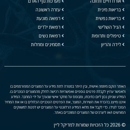
אורח חיים ותזונה
מערכות גוף האדם
בריאות מינית
עזרה ראשונה
בריאות נפשית
רפואה מונעת
הגיל השלישי
רפואת ילדים
טיפולים ותרופות
רפואת נשים
לידה והריון
תסמינים ומחלות
האתר הוקם מיוזמה אישית, ובין היתר במטרה לתת מידע על המוצרים המפורסמים בו
ולאפשר ערוץ לקבלת פרטים נוספים ואפשרויות רכישה לחלק מהמוצרים הנזכרים בו.
המידע שניתן נכון ליום כתיבתו, ומבוסס על מחקר אישי שנערך על ידי המחבר. המידע
איננו מייצג בהכרח את השירות, המוצר, את הפרטים הטכניים הכלולים בו או את המחיר
הנזכר לצידו. כדי לקבל את מלוא המידע הרלוונטי על המוצרים יש לפנות למשווקים
המורשים ו/או ליצרנים של המוצרים המוזכרים באתר.
© 2026 כל הזכויות שמורות למדיקל ליין