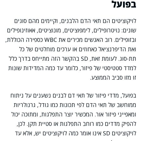
בפועל
לויקוציטים הם תאי הדם הלבנים, וקיימים מהם סוגים
שונים: נויטרופילים, לימפוציטים, מונוציטים, אאוזינופילים
ובזופילים. רוב האנשים מכירים את WBC כספירה הכוללת,
ואת הדיפרנציאל כאחוזים או ערכים מוחלטים של כל
תת-סוג. לעומת זאת, SD בהקשר הזה מתייחס בדרך כלל
למדד סטטיסטי של פיזור, כלומר עד כמה המדידות שונות
זו מזו סביב הממוצע.
בפועל, מדדי פיזור של תאי דם לבנים נשענים על ניתוח
ממוחשב של תאי הדם לפי תכונות כמו גודל, גרנולריות
ומאפייני פיזור אור. המכשיר יוצר התפלגות, ומתוכה יכול
להפיק מדדים כמו רוחב התפלגות או סטיית תקן. לכן,
לויקוציטים SD אינו אומר כמה לויקוציטים יש, אלא עד