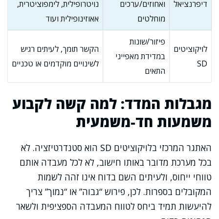
דיפרנציאל
ואחוזים/ערכים
נויטרופילית, לימפוציטרית,
מוחלטים
אאוזינופילית ועוד
פיזור/שונות
לויקוציטים
הקשר תומך, לעיתים רגיש
במדידת מאפייני
SD
לשינויים מוקדמים או טכניים
התאים
מגבלות המדד: למה קשה לקבוע
משמעות חד-משמעית
האתגר המרכזי בלויקוציטים SD הוא סטנדרטיזציה. לא
בכל מערכת מדובר באותו חישוב, לא לכל מעבדה אותם
טווחי ייחוס, ולעיתים השם בדוח אינו זהה לשמות
המקובלים בספרות. לכן, פירוש “גבוה” או “נמוך” צריך
להיעשות תמיד ביחס לטווח המעבדה הספציפית ולשאר