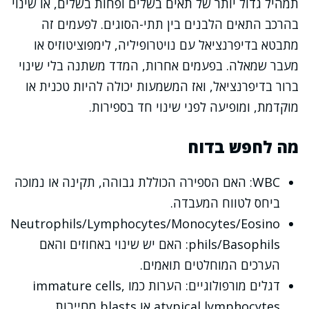
תמהיל גדול יותר של תאים בשלים ופחות בשלים, או שינוי
בהרכב התאים הלבנים בין תתי-הסוגים. לפעמים זה
מתבטא בדיפרנציאל עם נויטרופיליה, לימפוציטוזיס או
מעבר שמאלה. בפעמים אחרות, המדד משתנה בלי שינוי
ברור בדיפרנציאל, ואז המשמעות יכולה להיות טכנית או
מוקדמת, ומופיעה לפני שינוי חד בספירות.
מה לחפש בדוח
WBC: האם הספירה הכוללת גבוהה, תקינה או נמוכה
ביחס לטווח המעבדה.
Neutrophils/Lymphocytes/Monocytes/Eosino
phils/Basophils: האם יש שינוי באחוזים והאם
הערכים המוחלטים תואמים.
דגלים מורפולוגיים: הערות כמו immature cells,
atypical lymphocytes או blasts מחייבות