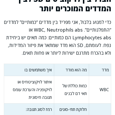
המדדים המוכרים יותר
כדי למנוע בלבול, אני מפריד בין מדדים “כמותיים” למדדים
“התפלגותיים”. WBC, Neutrophils abs או
Lymphocytes abs הם כמותיים: כמה תאים יש ביחידת
נפח. לעומתם, SD הוא מדד שמתאר את פיזור המדידות,
ולא בהכרח מתרגם ישירות ליותר או פחות תאים.
מדד
מה הוא מודד
איך משתמשים בו
איתור לויקוציטוזיס או
כמות כוללת של
WBC
לויקופניה והערכת עומס
תאי דם לבנים
תגובה חיסונית
חלוקת תתי-סוגים
רמז לסוג תגובה: