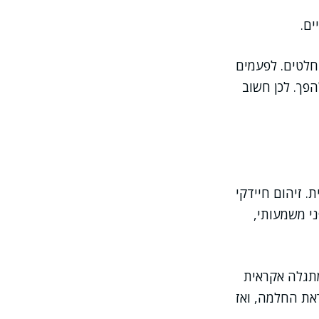
ים.
חלטים. לפעמים
 תקין כי ה-WBC הכולל נמוך; ולהפך. לכן חשוב
. זיהום חיידקי
ני משמעותי,
מתגלה אקראית
את החלמה, ואז