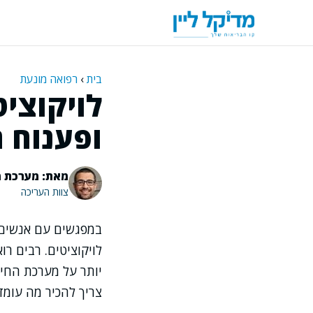
דלג
תוכן
בית
›
רפואה מונעת
לויקוציט
ופענוח 
מאת: מערכת מ
צוות העריכה
במפגשים עם אנשים 
לויקוציטים. רבים ר
יותר על מערכת החיסו
צריך להכיר מה עומד