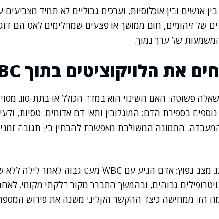
ין אנשים ובין אוכלוסיות, וערכים גבוליים לא תמיד מצביעים
ים של זיהומים, חום ממושך או פצעים שמחלימים לאט הם דוג
המשמעות של ערך נמוך.
ם את הלויקוציטים בתוך CBC
אלה פשוטה: האם השינוי הוא במדד הכולל או בתת-סוג מסוים
וספים בספירת הדם: המוגלובין ותאי דם אדומים, טסיות, ולעי
מעבדה. התמונה המשולבת מאפשרת להבחין בין תגובה זמנית
מקרה אנונימי שמייצג מצב נפוץ: אדם הגיע עם WBC מעט גבוה
יטרופילים גבוהים, ובהמשך התברר מקור דלקתי מקומי. לאחר
מה הזו ממחישה כיצד ההקשר הקליני משנה את פירוש המספר.