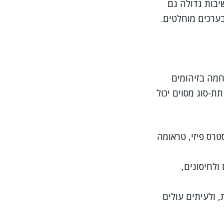
סבירה תסמינים או הקשר רפואי. לכן, לצד WBC יש חשיבות גדולה גם
בערכים מוחלטים.
חמה בזיהומים
תת-סוג מסוים יכול
טרס פיזי, טראומה
ולחיסונים,
 ולעיתים עולים