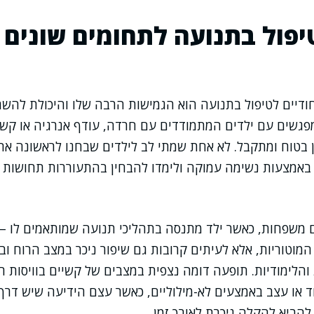
פול בתנועה לתחומים שונים ב
ודיים לטיפול בתנועה הוא הגמישות הרבה שלו והיכולת להש
במפגשים עם ילדים המתמודדים עם חרדה, עודף אנרגיה או קשי 
בטוח ומתקבל. לא אחת שמתי לב לילדים שבחנו לראשונה את ג
באמצעות נשימה עמוקה ולימדו להבחין בהתעוררות תחושות ג
ם משפחות, כאשר ילד מתנסה בתהליכי תנועה שמותאמים לו –
 המוטוריות, אלא לעיתים קרובות גם שיפור ניכר במצב הרוח וב
הלימודיות. תופעה דומה נצפית במצבים של קשיים בוויסות רג
ד או עצב באמצעים לא-מילוליים, כאשר עצם הידיעה שיש דרך
להביא להקלה ניכרת לאורך זמן.