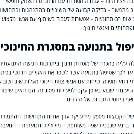
נה ויצירתיות – עבודה מסודרת עם מרחבים למשחק חופשי.
 מתמשך – בדיקה קבועה של השינויים בהתנהגות ובתחושות
שות רב-תחומיות – אפשרות לעבוד בשיתוף עם אנשי מקצוע נוס
תחותיים ואנשי חינוך.
פול בתנועה במסגרת החינוכי
 עליה בהכרה של מוסדות חינוך ביתרונות הגישה התנועתית.
י עד לכך שטיפול בתנועה עשוי לשפר את האקלים הרגשי בכית
י רגוע ומפרה. שיחות עם אנשי צוות חינוכי מעלות שוב ושו
הגיע מדי שבוע באופן עקבי לפעילות מסוג זה. הם רואים שיפו
 ואף ביחסי החברות של הילדים.
י של הקבוצות מספק מידע יקר ערך אודות התחושות, ההתמודדו
. ברגע שנבנית שפה משותפת – מילולית ותנועתית – המעבר מ