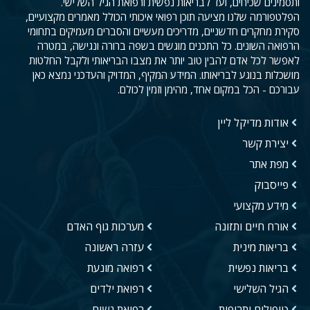
ותסמינים שכיחים, ועד לבריאות נפשית ורפואת הגיל השלישי.
הפלטפורמה שלנו מציעה תוכן רפואי איכותי הכולל מאמרים מקצועיים,
סקירת מחקרים חדשניים, מדריכים מעשיים והסברים מעמיקים בתחומי
הרפואה השונים. כל התכנים מוגשים בשפה ברורה ונגישה, במטרה
לאפשר לכל אדם להבין טוב יותר את מצבו הבריאותי ולקבל החלטות
מושכלות בנוגע לבריאותו. המידע המקיף, המדויק והעדכני נמצא כאן
עבורכם - הכל במקום אחד, מהימן וזמין לכולם.
אודות מדיקל ליין
יצירת קשר
מפת אתר
פייסבוק
מידע מקצועי
אורח חיים ותזונה
מערכות גוף האדם
בריאות מינית
עזרה ראשונה
בריאות נפשית
רפואה מונעת
הגיל השלישי
רפואת ילדים
טיפולים ותרופות
רפואת נשים