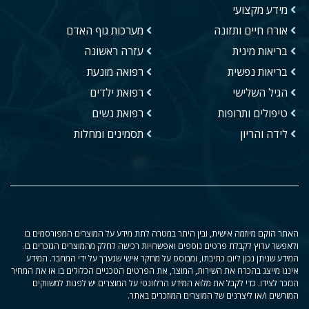
מידע מקצועי
אורח חיים ותזונה
מערכות גוף האדם
בריאות מינית
עזרה ראשונה
בריאות נפשית
רפואה מונעת
הגיל השלישי
רפואת ילדים
טיפולים ותרופות
רפואת נשים
לידה והריון
תסמינים ומחלות
האתר הוקם מיוזמה אישית, ובין היתר במטרה לתת מידע על המוצרים המפורסמים בו
ולאפשר ערוץ לקבלת פרטים נוספים ואפשרויות רכישה לחלק מהמוצרים הנזכרים בו.
המידע שניתן נכון ליום כתיבתו, ומבוסס על מחקר אישי שנערך על ידי המחבר. המידע
איננו מייצג בהכרח את השירות, המוצר, את הפרטים הטכניים הכלולים בו או את המחיר
הנזכר לצידו. כדי לקבל את מלוא המידע הרלוונטי על המוצרים יש לפנות למשווקים
המורשים ו/או ליצרנים של המוצרים המוזכרים באתר.