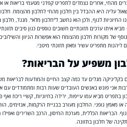
ים מהחי, אחרים נצמדים לתפריט קפדני מטעמי בריאות או איד
ול עליה היא ההבדל בין חלבון מהחי לחלבון מהצומח. חלבון 
 החיוניות לגוף, ולכן הוא נחשב ל"חלבון מלא". מנגד, חלבון 
 מביא איתו ערכים תזונתיים חשובים נוספים כגון סיבים תזונתי
ן נוסף של מקורות חלבון מהצומח הוא אפשרות הגיוון והשילוב
 ליהנות מתפריט עשיר ומאזן תזונתי מיטבי.
ון משפיע על הבריאות?
 בקליניקה מגלים עד כמה קצב החיים והמודעות לבריאות מש
רבות אני פוגש באנשים העובדים שעות רבות ומתמודדים עם את
 בתפריט מביא עמו עייפות, ירידה בחיוניות, קשיי ריכוז ואף פ
 מאמץ גופני. החלבון מעורב בבניית הרקמות, אנזימים, הורמ
גוף. הבריאות הכללית, מערכת החיסון, הרכב השרירים ואפילו מ
ינה של חלבון בתזונה.