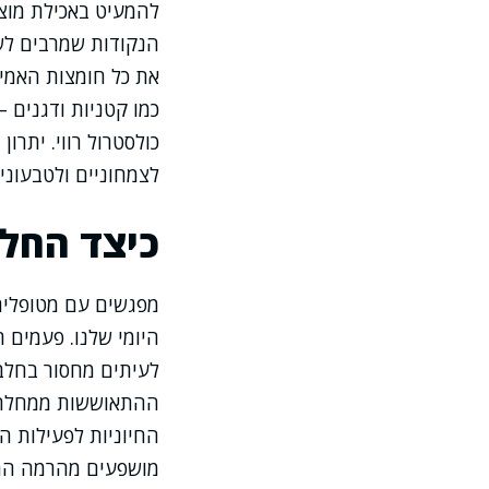
להמעיט באכילת מוצר
הנקודות שמרבים לשא
את כל חומצות האמינו
כמו קטניות ודגנים –
כולסטרול רווי. יתרו
לצמחוניים ולטבעונים
כיצד החלב
מפגשים עם מטופלים
היומי שלנו. פעמים 
לעיתים מחסור בחלבון
ההתאוששות ממחלה או
החיוניות לפעילות ה
מושפעים מהרמה התק