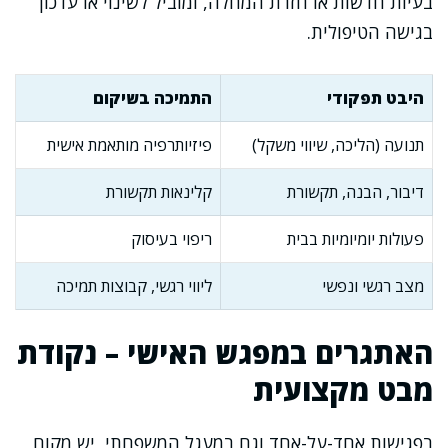
בעיות חדשות או חזרת המחלה, ומוביל לשינוי או עדכון
בגישה הטיפולית.
היבט תפקודי
התמיכה בשיקום
תנועה (הליכה, שיווי משקל)
פיזיותרפיה מותאמת אישית
דיבור, הבנה, תקשורת
קלינאות תקשורת
פעולות יומיומיות בבית
ריפוי בעיסוק
מצב רגשי ונפשי
ליווי רגשי, קבוצות תמיכה
האתגרים במפגש האישי – נקודת
מבט מקצועית
בפגישות אחד-על-אחד וגם במעגל המשפחתי, יש מקום