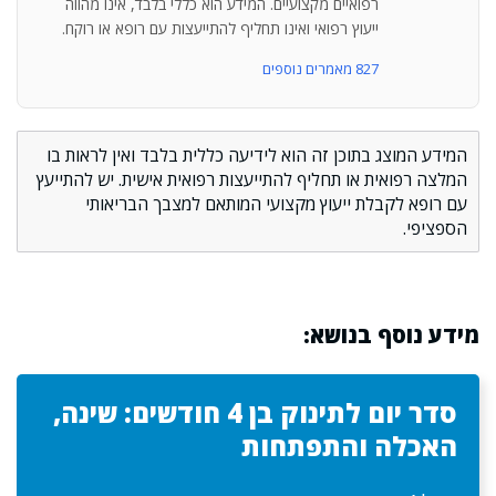
רפואיים מקצועיים. המידע הוא כללי בלבד, אינו מהווה
ייעוץ רפואי ואינו תחליף להתייעצות עם רופא או רוקח.
827 מאמרים נוספים
המידע המוצג בתוכן זה הוא לידיעה כללית בלבד ואין לראות בו
המלצה רפואית או תחליף להתייעצות רפואית אישית. יש להתייעץ
עם רופא לקבלת ייעוץ מקצועי המותאם למצבך הבריאותי
הספציפי.
מידע נוסף בנושא:
סדר יום לתינוק בן 4 חודשים: שינה,
האכלה והתפתחות