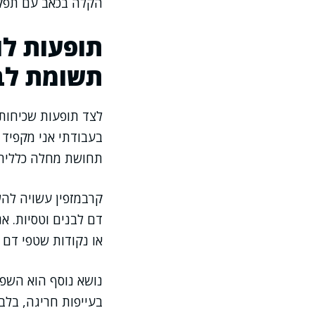
הקלה בכאב עם תפקוד 
תופעות לו
תשומת לב
לצד תופעות שכיחות,
בעבודתי אני מקפיד 
תחושת מחלה כללית.
קרבמזפין עשויה להש
דם לבנים וטסיות. אנ
או נקודות שטפי דם ב
נושא נוסף הוא השפע
בעייפות חריגה, בלבו