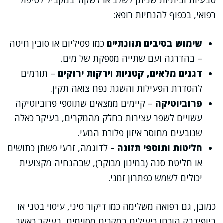
טבעיות וביתיות שניתן לשלב או לשקול במקביל לטיפול
רפואי, בכפוף להנחיות רופא:
שימוש בסיבים תזונתיים
כמו פסיליום או סובין חיטה
– בהדרגה ועם שתייה מספקת של מים.
דגנים מלאים, קטניות וירקות ירוקים
– תורמים
להסדרת הפעילות והשגת נפח צואה תקין.
פרוביוטיקה
– קיימים ממצאים שתוספי פרוביוטיקה
עשויים לשפר עצירות בחלק מהמקרים, בעיקר כאלה
שנובעים מחוסר איזון פלורת המעי.
חליטות ותוספי תזונה
– לדוגמה, זרעי פשתן כתושים
או חליטת סנה (במינון מבוקר), שבהנחיה מקצועית
יכולים לשמש כפתרון זמני.
כמובן, גם רפואה משלימה כמו דיקור סיני, עיסוי בטני או
ביופידבק הוכחו כיעילים במקרים מסוימים, בעיקר כאשר