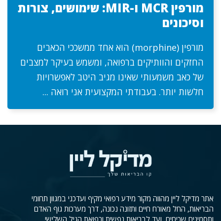
מורפין MCR ו-MIR: שימושים, צורות
וסיכונים
מורפין (morphine) הוא אחד ממשככי הכאבים
החזקים והוותיקים ברפואה, ומשמש בעיקר למצבים
של כאב משמעותי שאינו מגיב היטב לאפשרויות
חלשות יותר. בעבודתי המקצועית אני רואה ...
אתר מדיקל ליין מהווה מקור מידע רפואי מקיף ועדכני במגוון תחומי
הבריאות, החל מאורח חיים ותזונה נכונה, דרך מערכות גוף האדם
ותסמינים שכיחים, ועד לבריאות נפשית ורפואת הגיל השלישי.