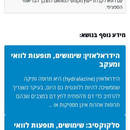
עם רופא לקבלת ייעוץ מקצועי המותאם למצבך הבריאותי
הספציפי.
מידע נוסף בנושא:
הידראלאזין: שימושים, תופעות לוואי
ומעקב
הידראלאזין (hydralazine) היא תרופה ותיקה
שממשיכה להיות רלוונטית גם היום, בעיקר כשצריך
להרחיב כלי דם ולהפחית לחץ דם במצבים שבהם
תרופות אחרות אינן מספיקות או ...
סלקוקסיב: שימושים, תופעות לוואי