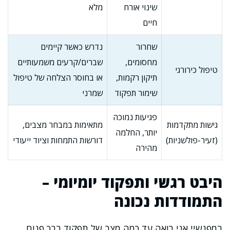
שינוי אורח
מלא
חיים
שחרור
נדרש כאשר קיימים
מחסומים,
שברים/קרעים משמעותיים
טיפול כירורגי
תיקון רקמות,
או בחוסר הצלחה של טיפול
שימור תפקוד
שמרני
פגיעות נמוכה
גישות מתקדמות
מתאימות במבחר מצבים,
יותר, החלמה
(זעיר-פולשניות)
דורשות התמחות וציוד ייעודי
מהירה
היבט רגשי ותפקוד יומיומי –
התמודדות נכונה
במפגשיי אני רואה עד כמה מצב של תפקוד ברך פגום