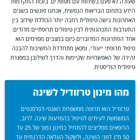
שעולה לא פעם בשיחות עם מטופלים. בזכות התקדמות
הידע בתחום הבריאות הנפשית, אנחנו פוגשים בשנים
האחרונות גישה טיפולית רחבה יותר הכוללת שילוב בין
התערבות התנהגותית לבין טיפולים תרופתיים מדודים.
אחד הפתרונות המדוברים כיום במצבים מסוימים הוא
טיפול תרופתי ייעודי, ומכאן מתחדדת החשיבות להבנה
זהירה של האפשרויות שקיימות והדרך לשילובן במסגרת
טיפולית הוליסטית.
מהו מינון טרזודיל לשינה
טרזודיל הוא תרופה ממשפחת האנטי-דפרסנטים
המשמשת לעיתים לטיפול בהפרעות שינה. לרוב,
הרופאים ממליצים להתחיל במינון נמוך של 25 עד
50 מ"ג לפני השינה, ולשקול העלאה הדרגתית עד