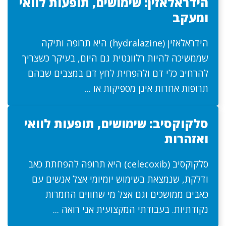
הידראלאזין: שימושים, תופעות לוואי
ומעקב
הידראלאזין (hydralazine) היא תרופה ותיקה
שממשיכה להיות רלוונטית גם היום, בעיקר כשצריך
להרחיב כלי דם ולהפחית לחץ דם במצבים שבהם
תרופות אחרות אינן מספיקות או ...
סלקוקסיב: שימושים, תופעות לוואי
ואזהרות
סלקוקסיב (celecoxib) היא תרופה להפחתת כאב
ודלקת, שנמצאת בשימוש יומיומי אצל אנשים עם
כאבים ממושכים וגם אצל מי שחווים החמרות
נקודתיות. בעבודתי המקצועית אני רואה ...