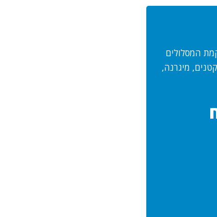
ב-MRI ומייצגים שינוי ברקמת המסלולים
טנים, מיגרנה,