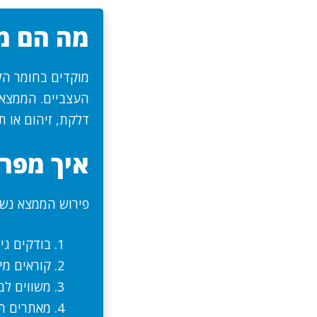
מה הם מ
העצביים. הממצא מ
דלקת, זיהום או ת
איך מפרש
פירוש הממצא נשע
בודקים גיל 
קוראים מיק
משווים לב
מאתרים תס