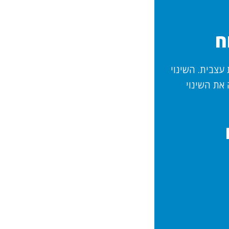
ח
עצבית. השינוי
 זעירה או פגיעה במעטפת העצבים. ה-MRI מזהה את השינוי