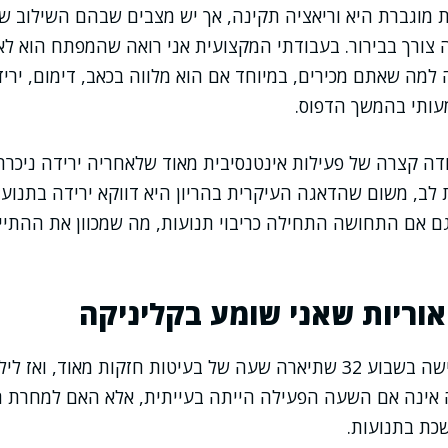
 מוגברת היא וריאציה תקינה, אך יש מצבים שבהם השילוב של
 צורך בבירור. בעבודתי המקצועית אני רואה שהמפתח הוא לא
ה למה שאתם מכירים, במיוחד אם הוא מלווה בכאב, דימום, ירי
עותי בהמשך הדפוס.
ודה קצרה של פעילות אינטנסיבית מאוד שלאחריה ירידה ניכרת 
ב, משום שהדאגה העיקרית בהריון היא דווקא ירידה בתנועו
גם אם התחושה התחילה כריבוי תנועות, מה שמכוון את ההתיי
אוריות שאני שומע בקליניקה
מקרה אופייני הוא אישה בשבוע 32 שתיארה שעה של בעיטות חזקות מאוד,
אינה אם השעה הפעילה הייתה בעייתית, אלא האם למחרת חז
כת בתנועות.