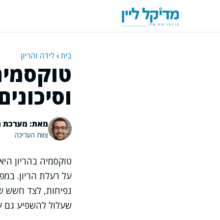
דלג
תוכן
בית
›
לידה והריון
טוקסמיה 
וסיכונים
מאת: מערכת מ
צוות העריכה
טוקסמיה בהריון היא
על רעלת הריון. במפ
נפיחות, לצד חשש שמ
שעלול להשפיע גם ע