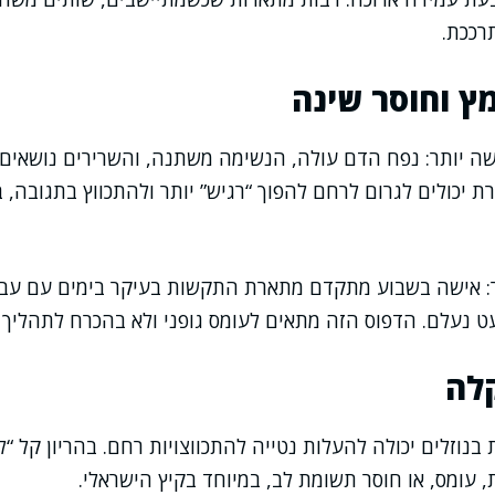
רככת.
ץ וחוסר שינה
שה יותר: נפח הדם עולה, הנשימה משתנה, והשרירים נושאים
רת יכולים לגרום לרחם להפוך “רגיש” יותר ולהתכווץ בתגובה, 
ר: אישה בשבוע מתקדם מתארת התקשות בעיקר בימים עם עבו
ט נעלם. הדפוס הזה מתאים לעומס גופני ולא בהכרח לתהליך ל
לה
בנוזלים יכולה להעלות נטייה להתכווצויות רחם. בהריון קל “
 עומס, או חוסר תשומת לב, במיוחד בקיץ הישראלי.