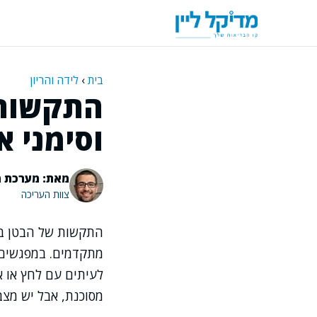
דלג
תוכן
בית
›
לידה והריון
התקשות 
וסימני א
מאת: מערכת מ
צוות העריכה
התקשות של הבטן בהר
מתקדמים. במפגשים ע
לעיתים עם לחץ או א
מסוכנת, אבל יש מצב