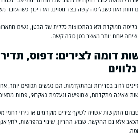
ה לתנועת עובר חזקה או למצב שבו הרחם “מתייצב” לכמה רג
חוות זאת כשבליטה קשה בצד מסוים, ואז ריכוך כשהעובר מש
בבליטה ממוקדת ולא בהתכווצות כללית של הבטן, נשים מתארו
שיחה אחת יותר מאשר בטן כולה קשה.
ת דומה לצירים: דפוס, תדירו
לווים
ינים לרוב בסדירות ובהתקדמות: הם נעשים תכופים יותר, ארוכ
שות שאינה מתקדמת, שמופיעה ונעלמת באקראי, פחות מתאימה
שבהם התקשות עשויה לשקף צירים מוקדמים או גירוי רחמי מש
כאב אלא גם ההקשר: שבוע ההריון, שינוי בהפרשות, לחץ אגן
טה.