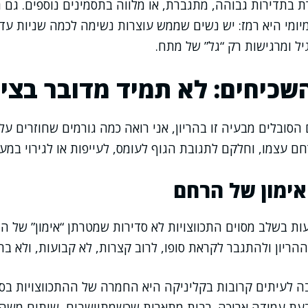
 בתדירות גבוהה, מתגברת, או מלווה בתסמינים נוספים. גם 
יומי היא רמז: יש נשים שממש עוצרות נשימה לכמה שניות עד 
ל ומרגישות רק “גל” של מתח.
שכיחים: לא תמיד מדובר בציר
סובלים מבעיה זו בהריון, אני רואה כמה גורמים שחוזרים ע
ם עצמו, וחלקם לתגובת הגוף לעומס, לעייפות או לגירוי במער
אימון של הרחם
ות בשלב מסוים התכווצויות לא סדירות שמטרתן “אימון” של הר
הריון ולהתגבר לקראת סופו, לרוב קצרות, לא קבועות, ולא בה
 לעיתים קרובות בקליניקה היא החמרה של ההתכווצויות בסוף
בעת עמידה ארוכה. רבות מתארות שכשמתיישבים, שותים משהו 