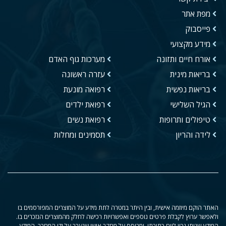
מפת אתר
פייסבוק
מידע מקצועי
אורח חיים ותזונה
מערכות גוף האדם
בריאות מינית
עזרה ראשונה
בריאות נפשית
רפואה מונעת
הגיל השלישי
רפואת ילדים
טיפולים ותרופות
רפואת נשים
לידה והריון
תסמינים ומחלות
האתר הוקם מיוזמה אישית, ובין היתר במטרה לתת מידע על המוצרים המפורסמים בו
ולאפשר ערוץ לקבלת פרטים נוספים ואפשרויות רכישה לחלק מהמוצרים הנזכרים בו.
המידע שניתן נכון ליום כתיבתו, ומבוסס על מחקר אישי שנערך על ידי המחבר. המידע