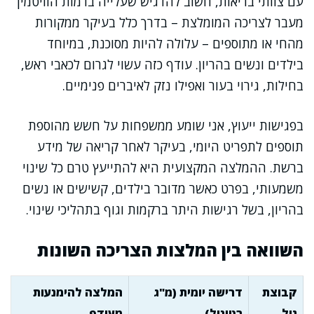
עם צוותי בריאות, חשוב להדגיש שעלייה ברמות הוויטמין
מעבר לצריכה המומלצת – בדרך כלל בעיקר ממקורות
מהחי או מתוספים – עלולה להיות מסוכנת, במיוחד
בילדים ונשים בהריון. עודף כזה עשוי לגרום לכאבי ראש,
בחילות, גירוי בעור ואפילו נזק לאיברים פנימיים.
בפגישות ייעוץ, אני שומע ממשפחות על חשש מהוספת
תוספים לתפריט היומי, בעיקר לאחר קריאה של מידע
ברשת. ההמלצה המקצועית היא להתייעץ טרם כל שינוי
משמעותי, בפרט כאשר מדובר בילדים, קשישים או נשים
בהריון, בשל רגישות היתר ברקמות וגוף בתהליכי שינוי.
השוואה בין המלצות הצריכה השונות
קבוצת
דרישה יומית (מ"ג
המלצה להימנעות
גיל
רטינול)
מעודף